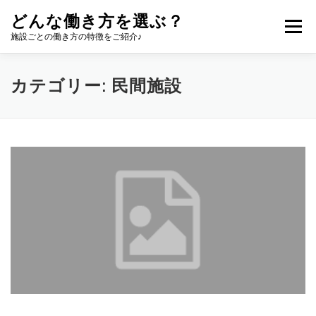
コ
どんな働き方を選ぶ？
ン
メニュー
テ
施設ごとの働き方の特徴をご紹介♪
ン
ツ
へ
カテゴリー:
民間施設
ス
キ
ッ
プ